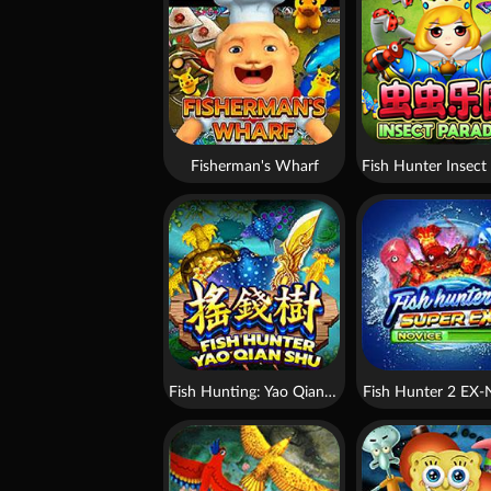
Fisherman's Wharf
Fish Hunting: Yao Qian Shu
Fish Hunter 2 EX-