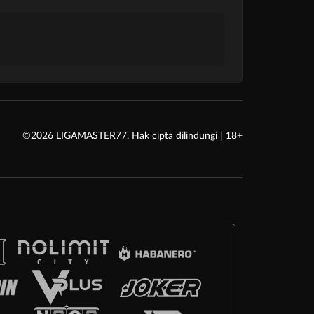
©2026 LIGAMASTER77. Hak cipta dilindungi | 18+