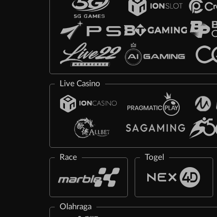
Live Casino
Race
Togel
Olahraga