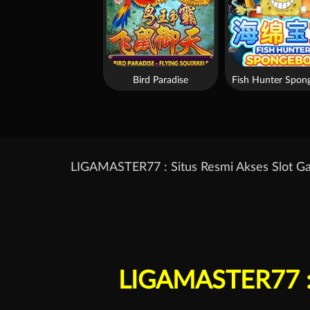
Bird Paradise
Fish Hunter Spon
LIGAMASTER77 : Situs Resmi Akses Slot Gac
LIGAMASTER77 : S