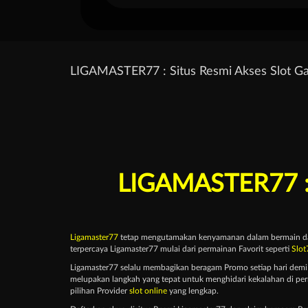
LIGAMASTER77 : Situs Resmi Akses Slot Gac
LIGAMASTER77 : S
Ligamaster77
tetap mengutamakan kenyamanan dalam bermain dan me
terpercaya Ligamaster77 mulai dari permainan Favorit seperti
Slot
Ligamaster77 selalu membagikan beragam Promo setiap hari demi me
melupakan langkah yang tepat untuk menghidari kekalahan di per
pilihan Provider
slot online
yang lengkap.