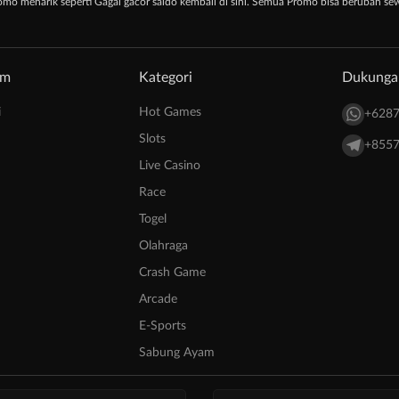
romo menarik seperti Gagal gacor saldo kembali di sini. Semua Promo bisa berubah
rm
Kategori
Dukunga
i
Hot Games
+628
Slots
+855
Live Casino
Race
Togel
Olahraga
Crash Game
Arcade
E-Sports
Sabung Ayam