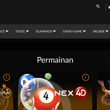
Username: mxx***56
Nominal: RP. 2.750.000
ACE
TOGEL
OLAHRAGA
CRASH GAME
ARCADE
Permainan
i
i