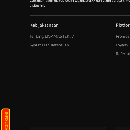
Daftarkan akun disitus Resmi Ligamaster77 dan claim beragam P
disitus ini.
Kebijaksanaan
Platfo
Tentang LIGAMASTER77
Promos
Syarat Dan Ketentuan
Loyalty
Referral