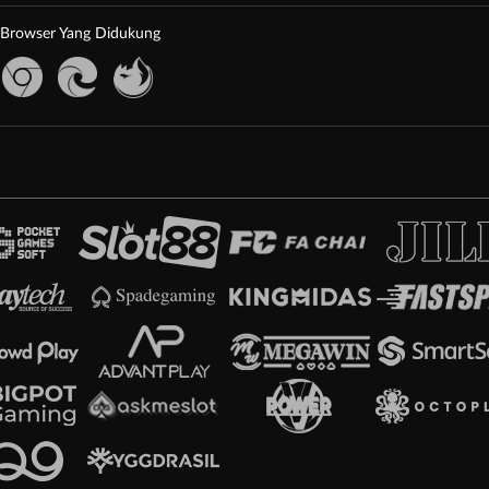
Browser Yang Didukung