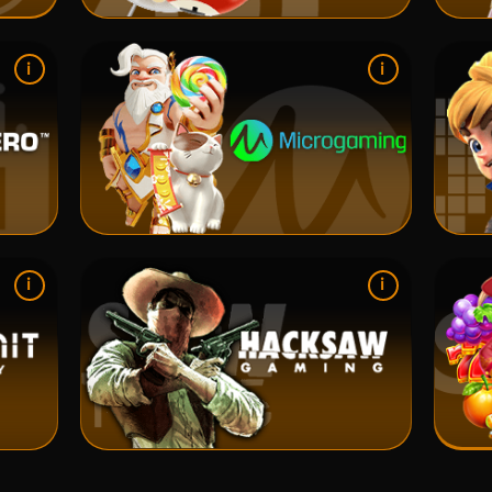
i
i
i
i