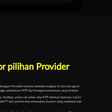
 pilihan Provider
agam Provider ternama tersedia lengkap di situs slot gacor
nggu pembaruan RTP dari beragam permainan yang tersedia.
Pastikan untuk cek selalu nilai RTP sebelum bermain, hal ini
aster77 dan pemain bisa merasakan layanan yang maksimal dan