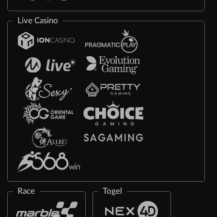
Live Casino
Race
Togel