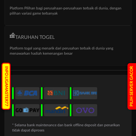
Platform Pilihan bagi perusahaan-perusahaan terbaik di dunia, dengan
pilihan variasi game terbanyak
TARUHAN TOGEL
Platform togel yang menarik dari perusahan terbaik di dunia yang
menawarkan hadiah kemenangan besar
PILIH SERVER GACOR
INFO LIGAMASTER77
* Selama bank maintenance dan bank offline deposit dan penarikan
tidak dapat diproses