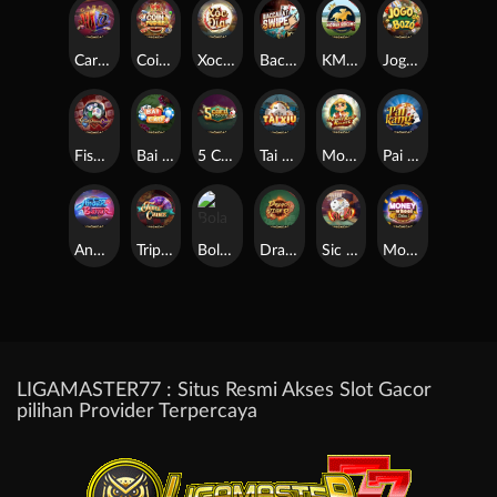
Cards Hi Lo
Coin Pusher
Xoc Dia Lightning
Baccarat: Swipe
KM Virtual Horse Racing
Jogo De Bozo
Fish Prawn Crab 2
Bai Cao
5 Card Poker
Tai Xiu
Monkey King Roulette
Pai Kang
Andar Bahar
Triple Chance
Bola Golek
Dragon Tiger 2
Sic Bo
Money Wheel Deluxe
LIGAMASTER77 : Situs Resmi Akses Slot Gacor
pilihan Provider Terpercaya