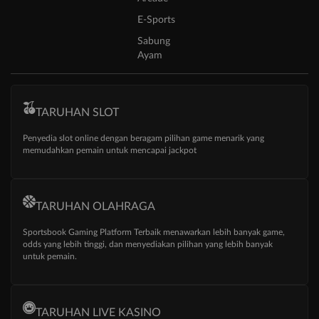
E-Sports
Sabung
Ayam
TARUHAN SLOT
Penyedia slot online dengan beragam pilihan game menarik yang
memudahkan pemain untuk mencapai jackpot
TARUHAN OLAHRAGA
Sportsbook Gaming Platform Terbaik menawarkan lebih banyak game,
odds yang lebih tinggi, dan menyediakan pilihan yang lebih banyak
untuk pemain.
TARUHAN LIVE KASINO