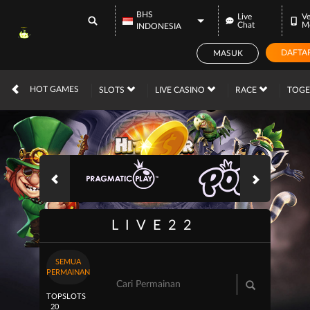
BHS
Live
Ve
Chat
M
INDONESIA
WITHDRAW SUKSES
Username: fvs***3
Nominal: RP. 2.750.000
DAFTA
MASUK
IDR
12,738,753,
HOT GAMES
SLOTS
LIVE CASINO
RACE
TOG
LIVE22
SEMUA
PERMAINAN
TOP
SLOTS
20