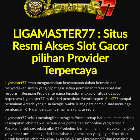
LIGAMASTER77 : Situs
Resmi Akses Slot Gacor
pilihan Provider
Terpercaya
Ligamaster77
tetap mengutamakan kenyamanan dalam bermain dan
menyediakan sistem yang cepat agar setiap permainan terasa cepat dan
responsif. Beragam Provider ternama tersedia lengkap di situs slot gacor
terpercaya Ligamaster77 mulai dari permainan Favorit seperti
Slot777
sampai
permainan Arcade yang bisa mengisi waktu luang para pemain saat menunggu
pembaruan RTP dari beragam permainan yang tersedia.
Ligamaster77 selalu membagikan beragam Promo setiap hari demi memberikan
kesempatan lebih baik di semua jenis permainan slot online yang tersedia.
Pastikan untuk cek selalu nilai RTP sebelum bermain, hal ini melupakan langkah
yang tepat untuk menghidari kekalahan di permainan yang ingin dimainkan.
Untuk bermain lebih maksimal akses link Resmi Ligamaster77 dan pemain bisa