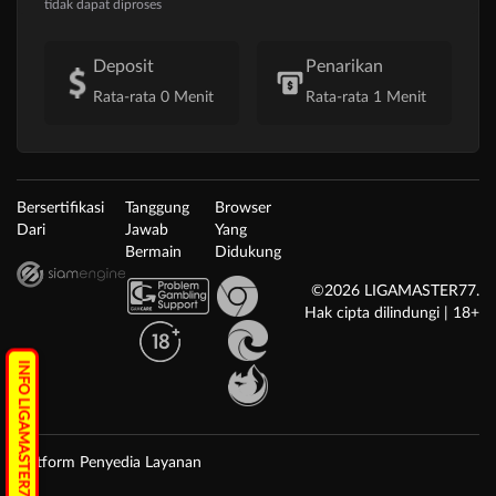
tidak dapat diproses
Deposit
Penarikan
Rata-rata 0 Menit
Rata-rata 1 Menit
Bersertifikasi
Tanggung
Browser
Dari
Jawab
Yang
Bermain
Didukung
©2026 LIGAMASTER77.
Hak cipta dilindungi | 18+
INFO LIGAMASTER77
Platform Penyedia Layanan