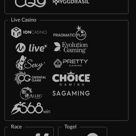
Live Casino
Race
Togel